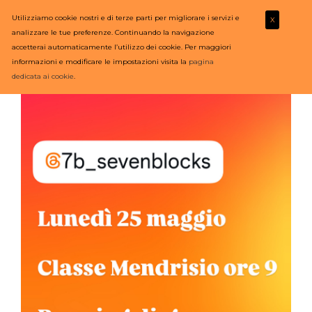
Utilizziamo cookie nostri e di terze parti per migliorare i servizi e
X
analizzare le tue preferenze. Continuando la navigazione
accetterai automaticamente l’utilizzo dei cookie. Per maggiori
informazioni e modificare le impostazioni visita la
pagina
dedicata ai cookie
.