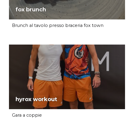
fox brunch
Brunch al tavolo presso braceria fox town
hyrox workout
Gara a coppie