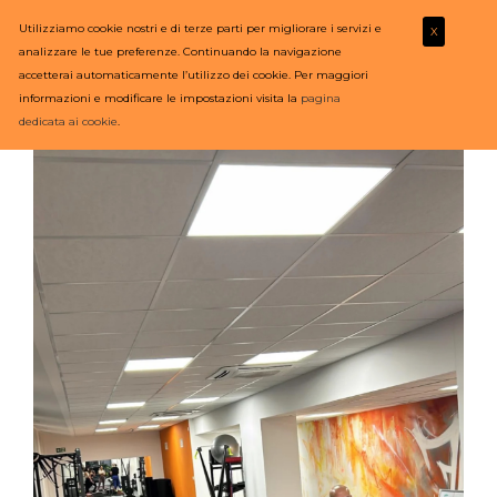
Utilizziamo cookie nostri e di terze parti per migliorare i servizi e
X
analizzare le tue preferenze. Continuando la navigazione
accetterai automaticamente l’utilizzo dei cookie. Per maggiori
informazioni e modificare le impostazioni visita la
pagina
dedicata ai cookie
.